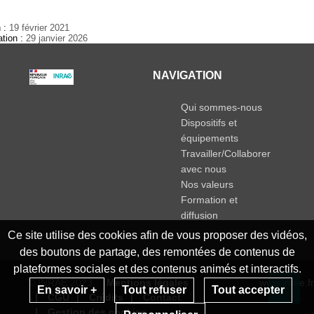
n :
19 février 2021
ation :
29 janvier 2026
NAVIGATION
Qui sommes-nous
Dispositifs et
équipements
Travailler/Collaborer
avec nous
Nos valeurs
Formation et
diffusion
Ce site utilise des cookies afin de vous proposer des vidéos,
des boutons de partage, des remontées de contenus de
plateformes sociales et des contenus animés et interactifs.
© INRAE 2023
Mentions légales
www.inrae.fr
En savoir +
Tout refuser
Tout accepter
CGU
Crédits
Contact
Re
Gestion des cookies