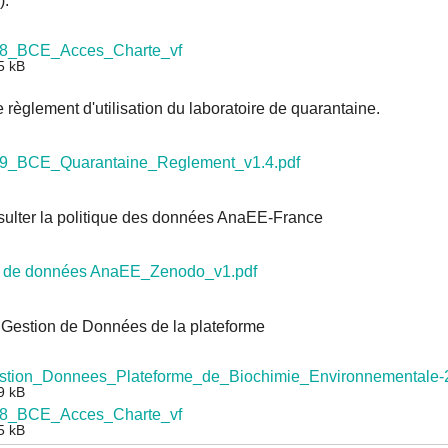
).
8_BCE_Acces_Charte_vf
5 kB
le règlement d'utilisation du laboratoire de quarantaine.
9_BCE_Quarantaine_Reglement_v1.4.pdf
sulter la politique des données AnaEE-France
ue de données AnaEE_Zenodo_v1.pdf
e Gestion de Données de la plateforme
stion_Donnees_Plateforme_de_Biochimie_Environnementale-
9 kB
8_BCE_Acces_Charte_vf
5 kB